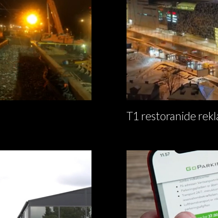
T1 restoranide rek