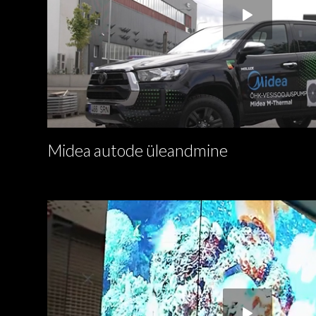
Midea autode üleandmine